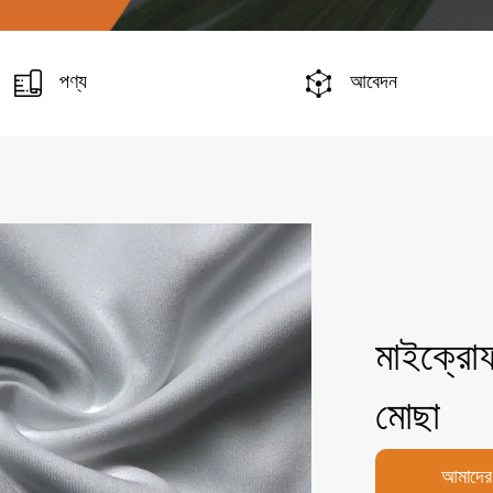
পণ্য
আবেদন
মাইক্রোফা
মোছা
আমাদের