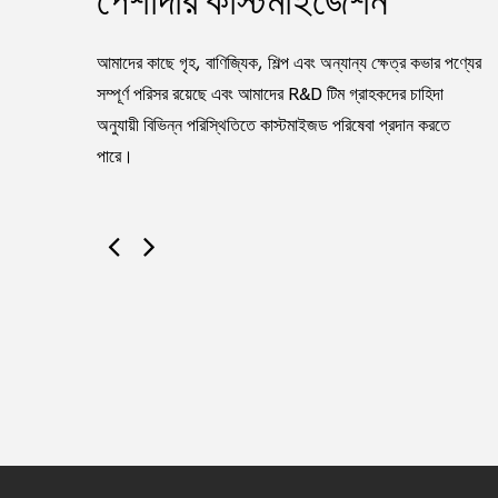
পেশাদার কাস্টমাইজেশন
াদন ক্ষমতা সহ,
আমাদের কাছে গৃহ, বাণিজ্যিক, শিল্প এবং অন্যান্য ক্ষেত্র কভার পণ্যের
চাহিদা মেটাতে
সম্পূর্ণ পরিসর রয়েছে এবং আমাদের R&D টিম গ্রাহকদের চাহিদা
আ
অনুযায়ী বিভিন্ন পরিস্থিতিতে কাস্টমাইজড পরিষেবা প্রদান করতে
উপ
পারে।
নত
প