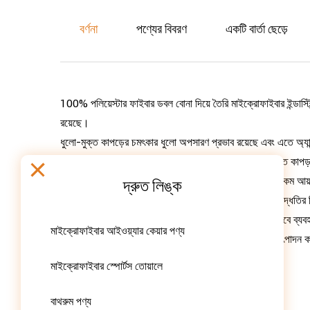
বর্ণনা
পণ্যের বিবরণ
একটি বার্তা ছেড়ে
100% পলিয়েস্টার ফাইবার ডবল বোনা দিয়ে তৈরি মাইক্রোফাইবার ইন্ডাস্
রয়েছে।
ধুলো-মুক্ত কাপড়ের চমৎকার ধুলো অপসারণ প্রভাব রয়েছে এবং এতে অ্যান্
এবং তরল দাগ পরিষ্কার করতে ব্যবহার করা যেতে পারে। লিন্ট-মুক্ত কাপড়টি ন
শুষ্ক এবং ভিজা শক্তি প্রদান করে। লিন্ট-মুক্ত কাপড়ে অত্যন্ত কম আয়ন 
দ্রুত লিঙ্ক
পরিবেশে নিরাপদে ব্যবহার করা যেতে পারে। বিভিন্ন এজ ব্যান্ডিং পদ্ধতির 
আমাদের মাইক্রোফাইবার শিল্প মোছার ধুলো-মুক্ত কাপড় ব্যাপকভাবে ব্যবহ
মাইক্রোফাইবার আইওয়্যার কেয়ার পণ্য
সেমিকন্ডাক্টর প্রোডাকশন লাইন, চিপস এবং মাইক্রোপ্রসেসরের উৎপাদন
সেমিকন্ডাক্টর সমাবেশ উত্পাদন লাইন।
মাইক্রোফাইবার স্পোর্টস তোয়ালে
ডিস্ক ড্রাইভ এবং যৌগিক উত্পাদন।
LCD ডিসপ্লে উত্পাদন.
বাথরুম পণ্য