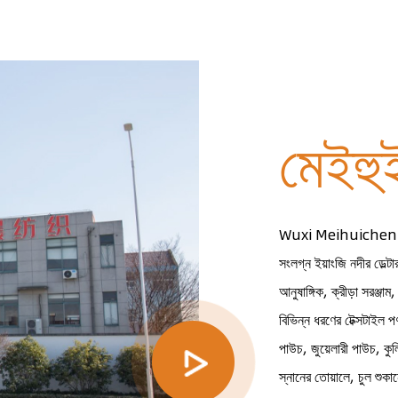
2014 সালে প্রতি
মেইহুই
Wuxi Meihuichen Tex
সংলগ্ন ইয়াংজি নদীর ডেল্ট
আনুষাঙ্গিক, ক্রীড়া সরঞ্জা
বিভিন্ন ধরণের টেক্সটাইল 
পাউচ, জুয়েলারী পাউচ, কু
স্নানের তোয়ালে, চুল শুকা