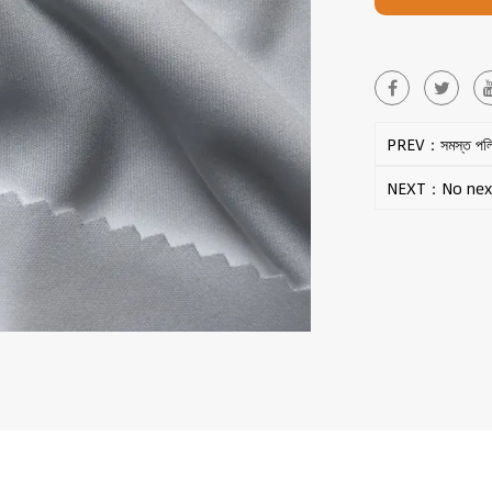
PREV：সমস্ত পলিয়েস
NEXT：No next