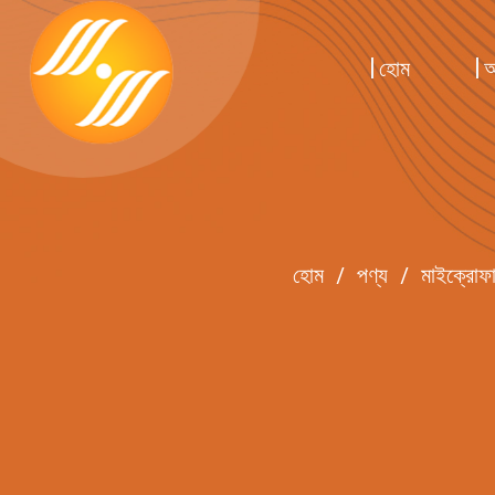
হোম
আ
হোম
/
পণ্য
/
মাইক্রোফা