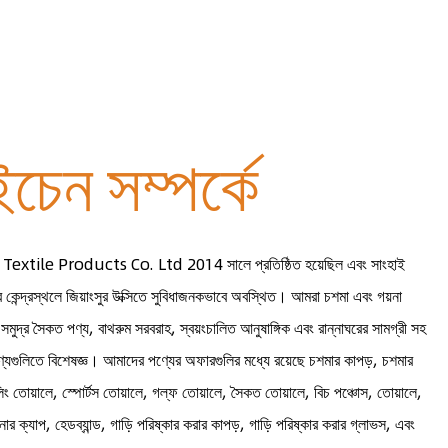
ষ্ঠিত
চেন সম্পর্কে
tile Products Co. Ltd 2014 সালে প্রতিষ্ঠিত হয়েছিল এবং সাংহাই
ার কেন্দ্রস্থলে জিয়াংসুর উক্সিতে সুবিধাজনকভাবে অবস্থিত। আমরা চশমা এবং গয়না
ম, সমুদ্র সৈকত পণ্য, বাথরুম সরবরাহ, স্বয়ংচালিত আনুষাঙ্গিক এবং রান্নাঘরের সামগ্রী সহ
পণ্যগুলিতে বিশেষজ্ঞ। আমাদের পণ্যের অফারগুলির মধ্যে রয়েছে চশমার কাপড়, চশমার
লিং তোয়ালে, স্পোর্টস তোয়ালে, গল্ফ তোয়ালে, সৈকত তোয়ালে, বিচ পঞ্চোস, তোয়ালে,
নোর ক্যাপ, হেডব্যান্ড, গাড়ি পরিষ্কার করার কাপড়, গাড়ি পরিষ্কার করার গ্লাভস, এবং