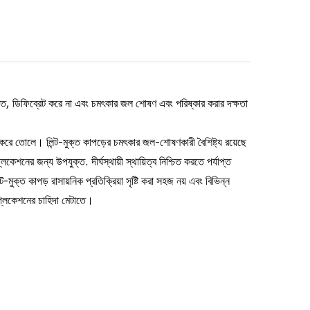
ুক্ত, ডিফিব্রেট করে না এবং চমৎকার জল শোষণ এবং পরিষ্কার করার দক্ষতা
 করে তোলে। লিন্ট-মুক্ত কাপড়ের চমৎকার জল-শোষণকারী বৈশিষ্ট্য রয়েছে
কেশনের জন্য উপযুক্ত. দীর্ঘস্থায়ী স্থায়িত্ব নিশ্চিত করতে পর্যাপ্ত
ক্ত কাপড় রাসায়নিক প্রতিক্রিয়া সৃষ্টি করা সহজ নয় এবং বিভিন্ন
াপ্লিকেশনের চাহিদা মেটাতে।