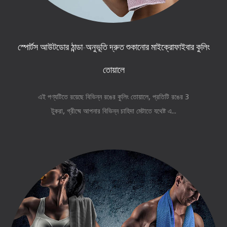
স্পোর্টস আউটডোর ঠান্ডা-অনুভূতি দ্রুত শুকানোর মাইক্রোফাইবার কুলিং
তোয়ালে
এই পণ্যটিতে রয়েছে বিভিন্ন রঙের কুলিং তোয়ালে, প্রতিটি রঙের 3
টুকরা, গ্রীষ্মে আপনার বিভিন্ন চাহিদা মেটাতে যথেষ্ট এ...