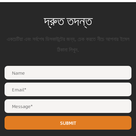
দ্রুত তদন্ত
একচেটিয়া এবং সর্বশেষ ডিসকাউন্টের জন্য, চেক করতে নীচে আপনার ইমেল
ঠিকানা লিখুন.