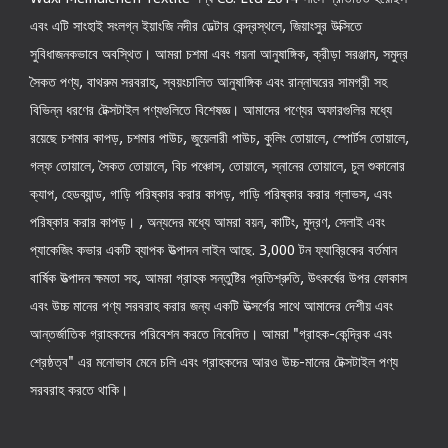
এবং এটি সাংহাই সংলগ্ন ইয়াংজি নদীর ডেল্টার কেন্দ্রস্থলে, জিয়াংসুর উক্সিতে
সুবিধাজনকভাবে অবস্থিত। আমরা চশমা এবং গয়না আনুষাঙ্গিক, ক্রীড়া সরঞ্জাম, সমুদ্র
সৈকত পণ্য, বাথরুম সরবরাহ, স্বয়ংচালিত আনুষাঙ্গিক এবং রান্নাঘরের সামগ্রী সহ
বিভিন্ন ধরণের টেক্সটাইল পণ্যগুলিতে বিশেষজ্ঞ। আমাদের পণ্যের অফারগুলির মধ্যে
রয়েছে চশমার কাপড়, চশমার পাউচ, জুয়েলারী পাউচ, কুলিং তোয়ালে, স্পোর্টস তোয়ালে,
গল্ফ তোয়ালে, সৈকত তোয়ালে, বিচ পঞ্চোস, তোয়ালে, স্নানের তোয়ালে, চুল শুকানোর
ক্যাপ, হেডব্যান্ড, গাড়ি পরিষ্কার করার কাপড়, গাড়ি পরিষ্কার করার গ্লাভস, এবং
পরিষ্কার করার কাপড়। , অন্যদের মধ্যে আমরা বয়ন, কাটিং, মুদ্রণ, সেলাই এবং
প্যাকেজিং কভার একটি ব্যাপক উত্পাদন লাইন আছে. 3,000 টন ফ্যাব্রিকের বর্তমান
বার্ষিক উত্পাদন ক্ষমতা সহ, আমরা গ্রাহক সন্তুষ্টির প্রতিশ্রুতি, উৎকর্ষের উপর ফোকাস
এবং উচ্চ মানের পণ্য সরবরাহ করার জন্য একটি উত্সর্গের সাথে আমাদের দেশীয় এবং
আন্তর্জাতিক গ্রাহকদের পরিবেশন করতে নিবেদিত। আমরা "গ্রাহক-কেন্দ্রিক এবং
শ্রেষ্ঠত্ব" এর মনোভাব মেনে চলি এবং গ্রাহকদের আরও উচ্চ-মানের টেক্সটাইল পণ্য
সরবরাহ করতে থাকি।