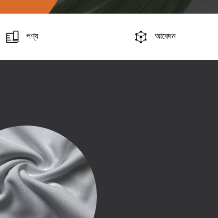
পণ্য
আবেদন