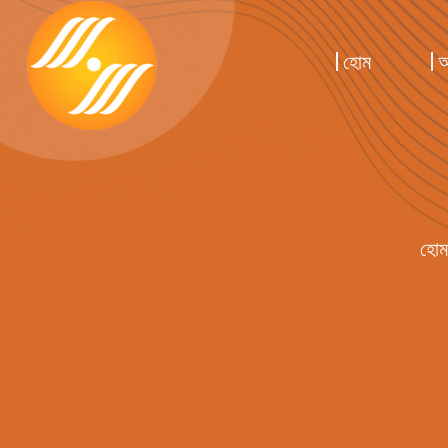
হোম
আ
হোম