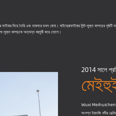
টার ফাইবার দিয়ে তৈরি এবং তারপরে ডবল বোনা। মাইক্রোফাইবার লিন্ট-মুক্ত কাপড়ের পৃষ্ঠ
লো-মুক্ত কাপড়কে অত্যন্ত বহুমুখী করে তোলে।
2014 সালে প্রতি
মেইহুই
Wuxi Meihuichen Text
সংলগ্ন ইয়াংজি নদীর ডেল্ট