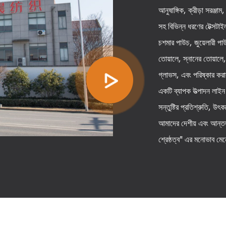
আনুষাঙ্গিক, ক্রীড়া সরঞ্জা
সহ বিভিন্ন ধরণের টেক্সটা
চশমার পাউচ, জুয়েলারী পা
তোয়ালে, স্নানের তোয়ালে, 
গ্লাভস, এবং পরিষ্কার করা
একটি ব্যাপক উত্পাদন লাইন
সন্তুষ্টির প্রতিশ্রুতি, উ
আমাদের দেশীয় এবং আন্তর
শ্রেষ্ঠত্ব" এর মনোভাব ম