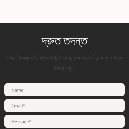
দ্রুত তদন্ত
একচেটিয়া এবং সর্বশেষ ডিসকাউন্টের জন্য, চেক করতে নীচে আপনার ইমেল
ঠিকানা লিখুন.