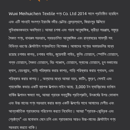
Wuxi Meihuichen Textile পণ্য Co. Ltd 2014 সালে প্রতিষ্ঠিত হয়েছিল
এবং এটি সাংহাই সংলগ্ন ইয়াংজি নদীর ডেল্টার কেন্দ্রস্থলে, জিয়াংসুর উক্সিতে
সুবিধাজনকভাবে অবস্থিত। আমরা চশমা এবং গয়না আনুষাঙ্গিক, ক্রীড়া সরঞ্জাম, সমুদ্র
সৈকত পণ্য, বাথরুম সরবরাহ, স্বয়ংচালিত আনুষাঙ্গিক এবং রান্নাঘরের সামগ্রী সহ
বিভিন্ন ধরণের টেক্সটাইল পণ্যগুলিতে বিশেষজ্ঞ। আমাদের পণ্যের অফারগুলির মধ্যে
রয়েছে চশমার কাপড়, চশমার পাউচ, জুয়েলারী পাউচ, কুলিং তোয়ালে, স্পোর্টস তোয়ালে,
গল্ফ তোয়ালে, সৈকত তোয়ালে, বিচ পঞ্চোস, তোয়ালে, স্নানের তোয়ালে, চুল শুকানোর
ক্যাপ, হেডব্যান্ড, গাড়ি পরিষ্কার করার কাপড়, গাড়ি পরিষ্কার করার গ্লাভস, এবং
পরিষ্কার করার কাপড়। , অন্যদের মধ্যে আমরা বয়ন, কাটিং, মুদ্রণ, সেলাই এবং
প্যাকেজিং কভার একটি ব্যাপক উত্পাদন লাইন আছে. 3,000 টন ফ্যাব্রিকের বর্তমান
বার্ষিক উত্পাদন ক্ষমতা সহ, আমরা গ্রাহক সন্তুষ্টির প্রতিশ্রুতি, উৎকর্ষের উপর ফোকাস
এবং উচ্চ মানের পণ্য সরবরাহ করার জন্য একটি উত্সর্গের সাথে আমাদের দেশীয় এবং
আন্তর্জাতিক গ্রাহকদের পরিবেশন করতে নিবেদিত। আমরা "গ্রাহক-কেন্দ্রিক এবং
শ্রেষ্ঠত্ব" এর মনোভাব মেনে চলি এবং গ্রাহকদের আরও উচ্চ-মানের টেক্সটাইল পণ্য
সরবরাহ করতে থাকি।